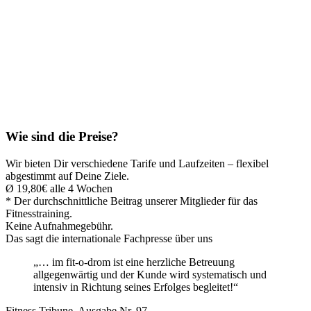
Separate Damensauna
04
Power Plate Vibrationstraining
05
Viele abwechslungsreiche Kurse, die Du gratis besuchen kannst
06
Collagen Solarien
07
Spezielle Trainingspläne für Frauen
Wie sind die Preise?
Wir bieten Dir verschiedene Tarife und Laufzeiten – flexibel
abgestimmt auf Deine Ziele.
Ø 19,80€
alle 4 Wochen
* Der durchschnittliche Beitrag unserer Mitglieder für das
Fitnesstraining.
Keine Aufnahmegebühr.
Das sagt die internationale Fachpresse über uns
„… im fit-o-drom ist eine herzliche Betreuung
allgegenwärtig und der Kunde wird systematisch und
intensiv in Richtung seines Erfolges begleitet!“
Fitness Tribune, Ausgabe Nr. 97