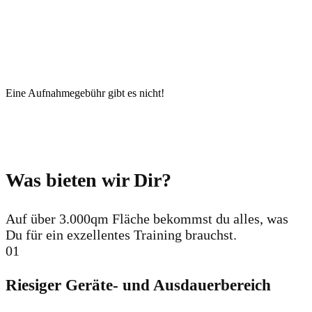
Im fit-0-drom trainierst du nicht „irgendwo“, sondern beim 6-fachen
Fitnessweltmeister! Sei es Dir selbst Wert, von den Besten der
Fitnessbranche betreut zu werden.
Du solltest es Dir selbst Wert sein!
Eine Aufnahmegebühr gibt es nicht!
Was bieten wir Dir?
Auf über 3.000qm Fläche bekommst du alles, was
Du für ein exzellentes Training brauchst.
01
Riesiger Geräte- und Ausdauerbereich