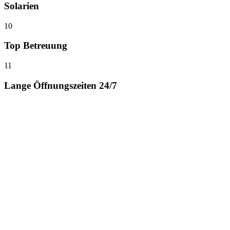
Solarien
10
Top Betreuung
11
Lange Öffnungszeiten 24/7
Was bieten wir zusätzlich nur für Frauen?
01
Drei abgetrennte Bereiche für ungestörtes Training
02
Eigene Area für Dein Bauch / Beine & Po Workout