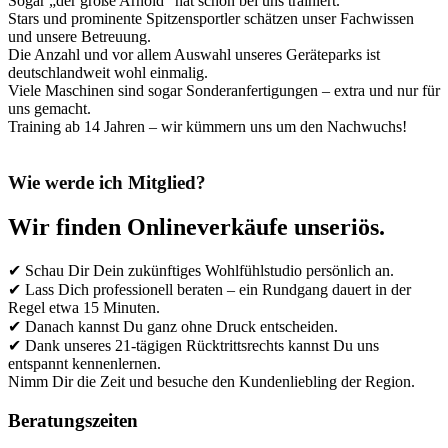
Sogar „der große Arnold“ hat schon bei uns trainiert.
Stars und prominente Spitzensportler schätzen unser Fachwissen
und unsere Betreuung.
Die Anzahl und vor allem Auswahl unseres Geräteparks ist
deutschlandweit wohl einmalig.
Viele Maschinen sind sogar Sonderanfertigungen – extra und nur für
uns gemacht.
Training ab 14 Jahren – wir kümmern uns um den Nachwuchs!
Wie werde ich Mitglied?
Wir finden Onlineverkäufe unseriös.
✔
Schau Dir Dein zukünftiges Wohlfühlstudio persönlich an.
✔
Lass Dich professionell beraten – ein Rundgang dauert in der
Regel etwa 15 Minuten.
✔
Danach kannst Du ganz ohne Druck entscheiden.
✔
Dank unseres 21-tägigen Rücktrittsrechts kannst Du uns
entspannt kennenlernen.
Nimm Dir die Zeit und besuche den Kundenliebling der Region.
Beratungszeiten