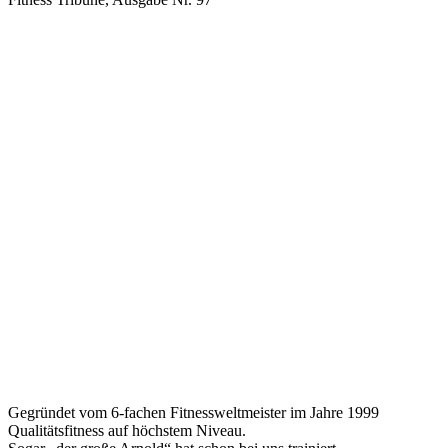
Wissenswertes
Gegründet vom 6-fachen Fitnessweltmeister im
Jahre 1999
Qualitätsfitness auf höchstem Niveau.
Sogar „der große Arnold“ hat schon bei uns trainiert.
Stars und prominente Spitzensportler schätzen unser
Fachwissen und unsere Betreuung.
Die Anzahl und vor allem Auswahl unseres
Geräteparks ist deutschlandweit wohl einmalig.
Viele Maschinen sind sogar Sonderanfertigungen –
extra und nur für uns gemacht.
Training ab 14 Jahren – wir kümmern uns um den
Nachwuchs!
Wissenswertes
Gegründet vom 6-fachen Fitnessweltmeister im Jahre 1999
Qualitätsfitness auf höchstem Niveau.