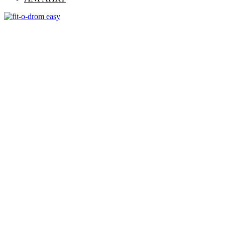
Warum fit-0-drom?
Im fit-0-drom trainierst du nicht „irgendwo“,
sondern beim 6-fachen Fitnessweltmeister! Sei es
Dir selbst Wert, von den Besten der Fitnessbranche
betreut zu werden.
Du solltest es Dir selbst Wert sein!
Warum fit-0-drom?